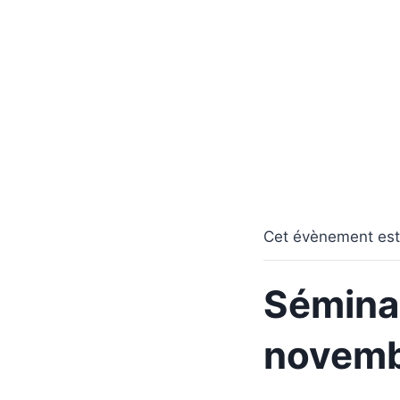
Aller
au
contenu
Cet évènement est
Séminai
novemb